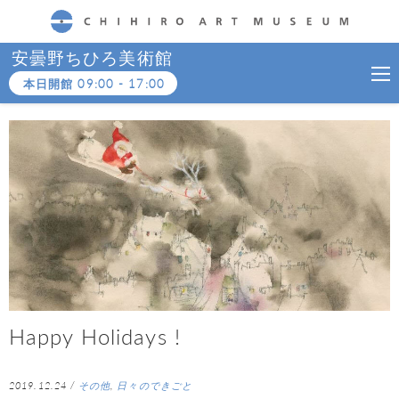
CHIHIRO ART MUSEUM
安曇野ちひろ美術館
本日開館
09:00
-
17:00
Happy Holidays !
2019.12.24
/
その他
,
日々のできごと