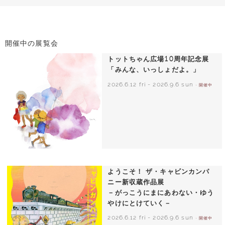
開催中の展覧会
トットちゃん広場10周年記念展
「みんな、いっしょだよ。」
2026.6.12 fri
-
2026.9.6 sun
- 開催中
いわさきちひろ 朝顔と3人の子どもたち
1970年頃
ようこそ！ ザ・キャビンカンパ
ニー新収蔵作品展
－がっこうにまにあわない・ゆう
やけにとけていく－
2026.6.12 fri
-
2026.9.6 sun
- 開催中