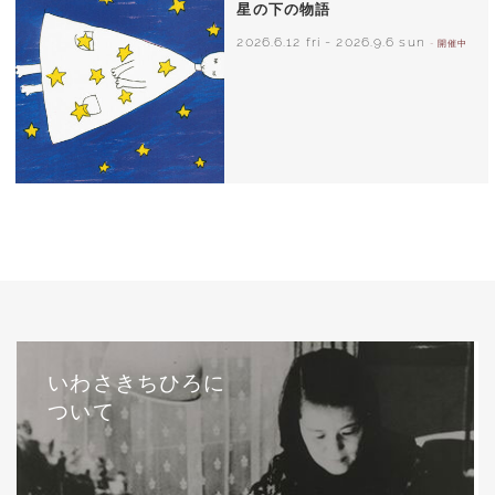
星の下の物語
2026.6.12 fri
-
2026.9.6 sun
- 開催中
西巻茅子（日本）『わたしのワンピース』
（こぐま社）より 2002年
いわさきちひろに
ついて