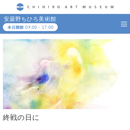
CHIHIRO ART MUSEUM
安曇野ちひろ美術館
本日開館
09:00
-
17:00
終戦の日に