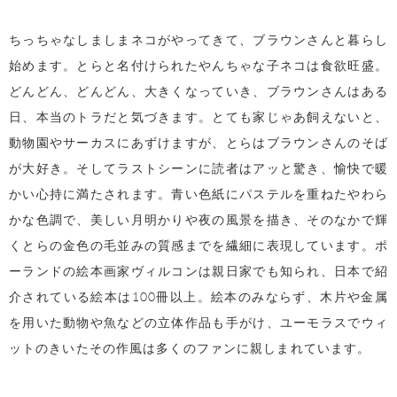
ちっちゃなしましまネコがやってきて、ブラウンさんと暮らし
始めます。とらと名付けられたやんちゃな子ネコは食欲旺盛。
どんどん、どんどん、大きくなっていき、ブラウンさんはある
日、本当のトラだと気づきます。とても家じゃあ飼えないと、
動物園やサーカスにあずけますが、とらはブラウンさんのそば
が大好き。そしてラストシーンに読者はアッと驚き、愉快で暖
かい心持に満たされます。青い色紙にパステルを重ねたやわら
かな色調で、美しい月明かりや夜の風景を描き、そのなかで輝
くとらの金色の毛並みの質感までを繊細に表現しています。ポ
ーランドの絵本画家ヴィルコンは親日家でも知られ、日本で紹
介されている絵本は100冊以上。絵本のみならず、木片や金属
を用いた動物や魚などの立体作品も手がけ、ユーモラスでウィ
ットのきいたその作風は多くのファンに親しまれています。