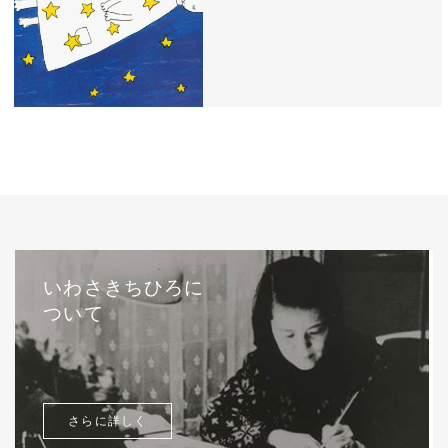
西巻茅子（日本）『わたしのワンピース』
（こぐま社）より 2002年
いわさきちひろに
ついて
さらに詳しく