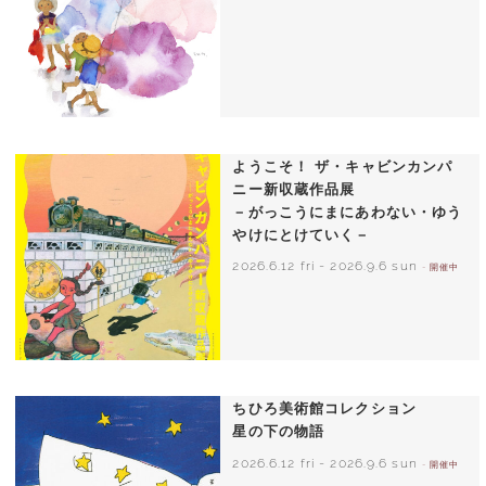
いわさきちひろ 朝顔と3人の子どもたち
1970年頃
ようこそ！ ザ・キャビンカンパ
ニー新収蔵作品展
－がっこうにまにあわない・ゆう
やけにとけていく－
2026.6.12 fri
-
2026.9.6 sun
- 開催中
ちひろ美術館コレクション
星の下の物語
2026.6.12 fri
-
2026.9.6 sun
- 開催中