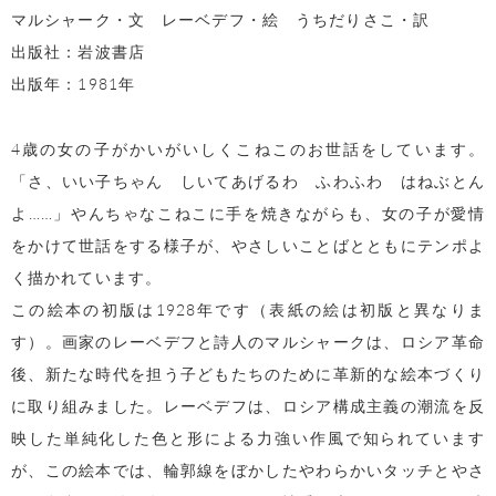
マルシャーク・文 レーベデフ・絵 うちだりさこ・訳
出版社：岩波書店
出版年：1981年
4歳の女の子がかいがいしくこねこのお世話をしています。
「さ、いい子ちゃん しいてあげるわ ふわふわ はねぶとん
よ……」やんちゃなこねこに手を焼きながらも、女の子が愛情
をかけて世話をする様子が、やさしいことばとともにテンポよ
く描かれています。
この絵本の初版は1928年です（表紙の絵は初版と異なりま
す）。画家のレーベデフと詩人のマルシャークは、ロシア革命
後、新たな時代を担う子どもたちのために革新的な絵本づくり
に取り組みました。レーベデフは、ロシア構成主義の潮流を反
映した単純化した色と形による力強い作風で知られています
が、この絵本では、輪郭線をぼかしたやわらかいタッチとやさ