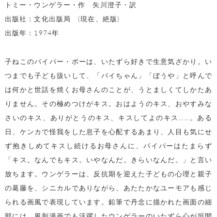
トミー・ウンゲラー・作 矢川澄子・訳
出版社：文化出版局 (現在、絶版)
出版年：1974年
子ねこのパイパー・ポーは、いたずら好きで生意気ざかり。い
つまでも子ども扱いして、「パイちゃん」「ぼうや」と呼んで
は何かと世話を焼くお母さんのことが、うとましくてしかたあ
りません。その極めつけがキス。おはようのキス、おやすみな
さいのキス、ありがとうのキス、キスしてよのキス……。ある
日、ケンカで怪我をした息子を心配するあまり、人目も気にせ
ず抱きしめてキスし続けるお母さんに、パイパーはたまらず
「キス。なんでもキス。いやなんだ。きらいなんだ。」と言い
放ちます。ウンゲラーは、反抗期を迎えた子どもの心理と親子
の葛藤を、シニカルでありながら、あたたかなユーモアも感じ
られる画風で表現しています。鉛筆で丹念に描かれた画面の細
部には、風刺漫画でも活躍したウンゲラーのいたずら心が垣間