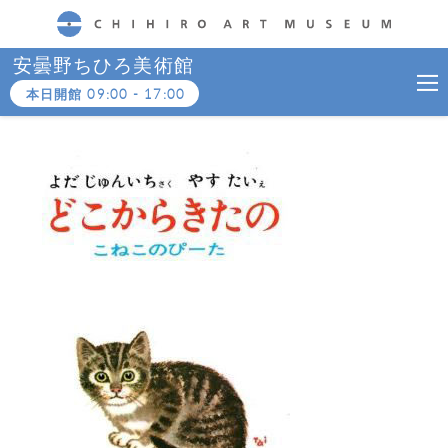
CHIHIRO ART MUSEUM
安曇野ちひろ美術館
本日開館
09:00
-
17:00