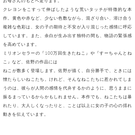
お母さんのもとへ走ります。
クレヨンをこすって伸ばしたような荒いタッチが特徴的な本
作。黄色や赤など、少ない色数ながら、混ざり合い、溶け合う
複雑な色彩は、女の子の期待と不安が入り混じった感情に呼応
しています。また、余白が生み出す独特の間も、物語の緊張感
を高めています。
ミリオンセラーの『100万回生きたねこ』や『すーちゃんとね
こ』など、佐野の作品には
ねこが数多く登場します。佐野が描く、自分勝手で、ときには
憎たらしいねこたち。けれど、そんなねこたちに惹かれてしま
うのは、彼らが人間の感情を代弁するかのように、思うままに
振るまっているからかもしれません。本作でも、ねこたちは暴
れたり、大人しくなったりと、ことば以上に女の子の心の揺れ
動きを伝えています。