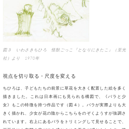
図３ いわさきちひろ 怪獣ごっこ『となりにきたこ』（至光
社）より 1970年
視点を切り取る・尺度を変える
ちひろは、子どもたちの前景に草花を大きく配置した絵を多く
描きました。これは日本画にも見られる構図で、《バラと少
女》もこの特徴を持つ作品です（図４）。バラが実際よりも大
きく描かれ、少女が花の陰からこちらをのぞくようすが強調さ
れています。右上にあるバラをトリミングして見せることで、