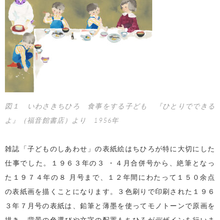
図１ いわさきちひろ 食事をする子ども 『ひとりでできる
よ』（福音館書店）より 1956年
雑誌「子どものしあわせ」の表紙絵はちひろが特に大切にした
仕事でした。１９６３年の３ ・４月合併号から、絶筆となっ
た１９７４年の８ 月号まで、１２年間にわたって１５０余点
の表紙画を描くことになります。３色刷りで印刷された１９６
３年７月号の表紙は、鉛筆と薄墨を使ってモノトーンで原画を
描き、背景の色選びや文字の配置もちひろがデザインを行いま