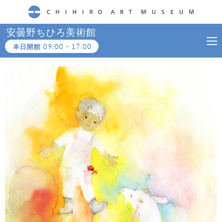
CHIHIRO ART MUSEUM
安曇野ちひろ美術館
本日開館
09:00
-
17:00