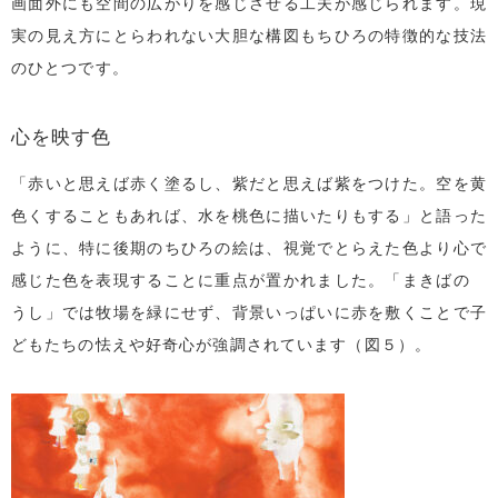
画面外にも空間の広がりを感じさせる工夫が感じられます。現
実の見え方にとらわれない大胆な構図もちひろの特徴的な技法
のひとつです。
心を映す色
「赤いと思えば赤く塗るし、紫だと思えば紫をつけた。空を黄
色くすることもあれば、水を桃色に描いたりもする」と語った
ように、特に後期のちひろの絵は、視覚でとらえた色より心で
感じた色を表現することに重点が置かれました。「まきばの
うし」では牧場を緑にせず、背景いっぱいに赤を敷くことで子
どもたちの怯えや好奇心が強調されています（図５）。