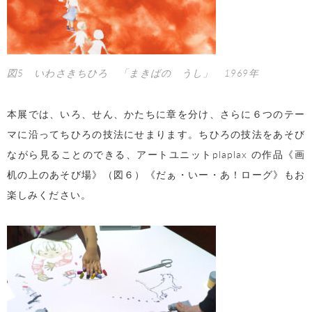
図5 いわさきちひろ 「まきばの うし」 1969年
本展では、いろ、せん、かたちに章を分け、さらに６つのテー
マに沿ってちひろの技法にせまります。ちひろの技法をあそび
ながら見ることのできる、アートユニットplaplax の作品《画
机の上のあそび場》（図６）《だぁ・いー・あ！ローグ》もお
楽しみください。