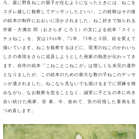
ろ、庭に野良ねこの親子が住むようになったときには、ねこを
スダレ越しに観察してデッサンしたといい、この経験はその後
の絵本の制作におおいに活かされました。ねこ好きで知られる
作家・大佛次 郎（おさらぎ じろう）の文による絵本『スイッ
チョねこ』を、安は
1966
年、
71
年、
75
年と３回、絵を変えて
描いています。ねこを観察するほどに、現実のねこのかわいら
しさの表現をさらに追及しようとした画家の熱意が伝わってき
ます。自作の絵本『こねことこねこが』は惜しくも未完の遺作
となりましたが、この絵本のための膨大な数の子ねこのデッサ
ンが遺されました。ねこなら見ないでも描けるまでに習練を積
みながら、なお観察を怠ることなく、誠実に子どもの本に向き
合い続けた画家、安 泰。今、改めて、安の目指した童画を見
つめ直します。