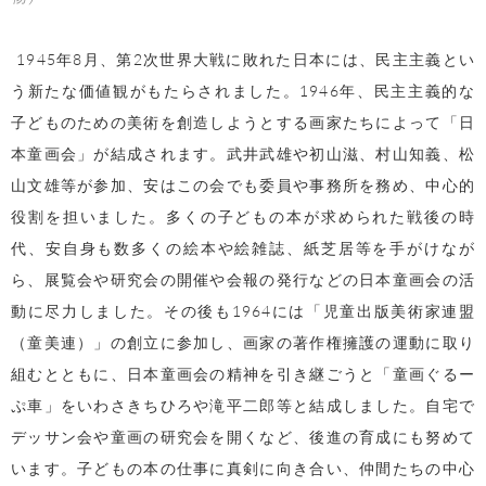
1945
年
8
月、第
2
次世界大戦に敗れた日本には、民主主義とい
う新たな価値観がもたらされました。
1946
年、民主主義的な
子どものための美術を創造しようとする画家たちによって「日
本童画会」が結成されます。武井武雄や初山滋、村山知義、松
山文雄等が参加、安はこの会でも委員や事務所を務め、中心的
役割を担いました。多くの子どもの本が求められた戦後の時
代、安自身も数多くの絵本や絵雑誌、紙芝居等を手がけなが
ら、展覧会や研究会の開催や会報の発行などの日本童画会の活
動に尽力しました。その後も
1964
には「児童出版美術家連盟
（童美連）」の創立に参加し、画家の著作権擁護の運動に取り
組むとともに、日本童画会の精神を引き継ごうと「童画ぐるー
ぷ車」をいわさきちひろや滝平二郎等と結成しました。自宅で
デッサン会や童画の研究会を開くなど、後進の育成にも努めて
います。子どもの本の仕事に真剣に向き合い、仲間たちの中心