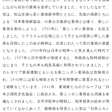
しながら自分の童画を追求していきました。そうしたなかで、
安は、松山文雄ら若い童画家仲間とともに、先進の画家たちに
よる「日本童画家協会」の童心主義的な童画とは違う、新しい
童画を創出しようと、
1932
年に「新ニッポン童画会」を設立
しました。リアリズムの立場に立って子どもの現実に即した童
画を目指したこの会の精神は、生涯にわたって安の童画の基盤
となりました。1930年代は日本が戦争へと突き進んだ時代で
した。
1937
年に日中戦争が勃発すると、本格的な戦時統制が
はじまり、子どもの本も戦意高揚に利用されていきました。プ
ロレタリア童画運動ともいえる新ニッポン童画会は危険視さ
れ、
1940
年には安も検挙されて半年間警察に留置されるとい
う経験をしています。
1941
年、童画家たちのグループは「日
本少国民文化協会」に統合され、新ニッポン童画会も消滅を余
儀なくされました。太平洋戦争が開戦し、戦争賛美の絵本が増
えていくなかにあって、動物画を得意とした安は『日本ムカシ