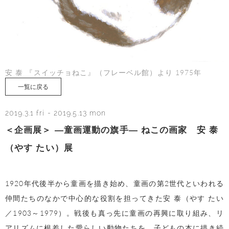
安 泰 『スイッチョねこ』（フレーベル館）より 1975年
一覧に戻る
2019.3.1 fri
-
2019.5.13 mon
＜企画展＞ ―童画運動の旗手― ねこの画家 安 泰
（やす たい）展
1920
年代後半から童画を描き始め、童画の第
2
世代といわれる
仲間たちのなかで中心的な役割を担ってきた安 泰（やす たい
／
1903
～
1979
）。戦後も真っ先に童画の再興に取り組み、リ
アリズムに根差した愛らしい動物たちを、子どもの本に描き続