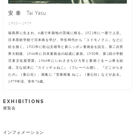
安 泰 Tai Yasu
1903～1979
福島県に生まれ、6歳で本籍地の茨城に移る。1921年に一家で上京。
日本美術学校で日本画を学び、学生時代から「コドモノクニ」などに
絵を描く。1932年に松山文雄等と新ニッポン童画会を設立。第二次世
界大戦後、1946年に日本童画会の結成に参加。1950年、第1回小学館
児童文化賞受賞。1964年にいわさきちひろ等と童画ぐるーぷ車を結
成。主な絵本に『スイッチョねこ』（フレーベル館）、『どこからき
たの』（童心社）、画集に『安泰画集 ねこ』（童心社）などがある。
1979年没、享年76歳。
EXHIBITIONS
展覧会
インフォメーション