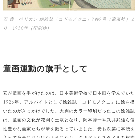
安 泰 ペリカン 絵雑誌「コドモノクニ」9巻9号（東京社）よ
り 1930年（印刷物）
童画運動の旗手として
安が童画を手がけたのは、日本美術学校で日本画を学んでいた
1926
年、アルバイトとして絵雑誌「コドモノクニ」に絵を描
いたのがきっかけでした。大判のカラー印刷だったこの絵雑誌
は、童画の文化が花開く土壌となり、岡本帰一や武井武雄ら個
性豊かな画家たちが筆を振るっていました。安も次第に本腰を
入れて童画に取り組むようになり、さまざまなスタイルを模索