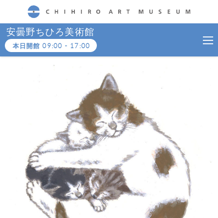
CHIHIRO ART MUSEUM
安曇野ちひろ美術館
本日開館
09:00
-
17:00