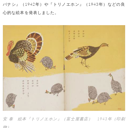
バナシ』（
1942年）や『トリノエホン』（
1943
年）などの良
心的な絵本を発表しました。
安 泰 絵本『トリノエホン』（富士屋書店） 1943年（印刷
物）