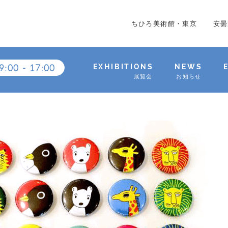
ちひろ美術館・東京
安曇
9:00
-
17:00
EXHIBITIONS
NEWS
展覧会
お知らせ