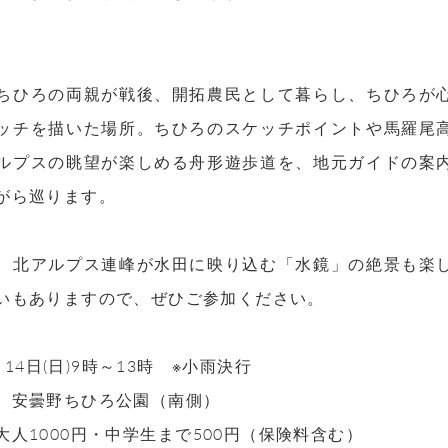
。
ちひろの両親が戦後、開拓農民として暮らし、ちひろが
ッチを描いた場所。ちひろのスケッチポイントや馬羅尾
ルプスの眺望が楽しめる舟形遊歩道を、地元ガイドの案
がら巡ります。
、北アルプス連峰が水田に映り込む「水鏡」の絶景も楽
いもありますので、ぜひご参加ください。
月
14
日
(
日
)9
時～
13
時 ※小雨決行
】安曇野ちひろ公園（南側）
大人
1000
円・中学生まで
500
円（保険料含む）