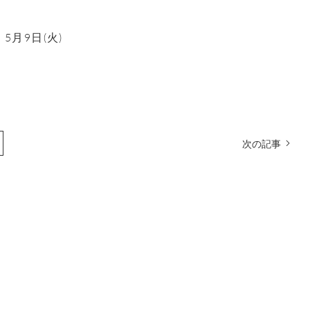
：
5
月
9
日
(
火
)
次の記事