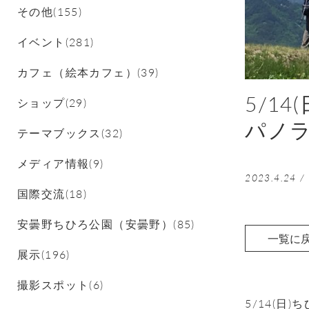
その他(155)
イベント(281)
カフェ（絵本カフェ）(39)
5/1
ショップ(29)
パノ
テーマブックス(32)
メディア情報(9)
2023.4.24
/
国際交流(18)
安曇野ちひろ公園（安曇野）(85)
一覧に
展示(196)
撮影スポット(6)
5/14(
日
)
ち