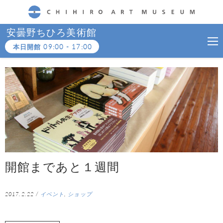
CHIHIRO ART MUSEUM
安曇野ちひろ美術館
本日開館
09:00
-
17:00
開館まであと１週間
2017.2.22
/
イベント
,
ショップ