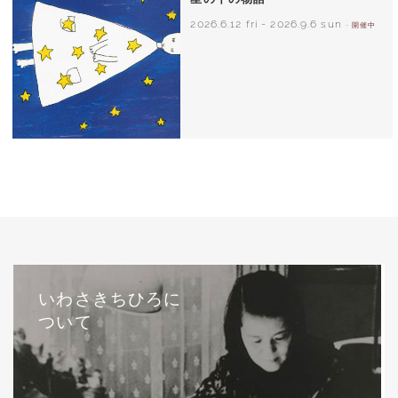
2026.6.12 fri
-
2026.9.6 sun
- 開催中
西巻茅子（日本）『わたしのワンピース』
（こぐま社）より 2002年
いわさきちひろに
ついて