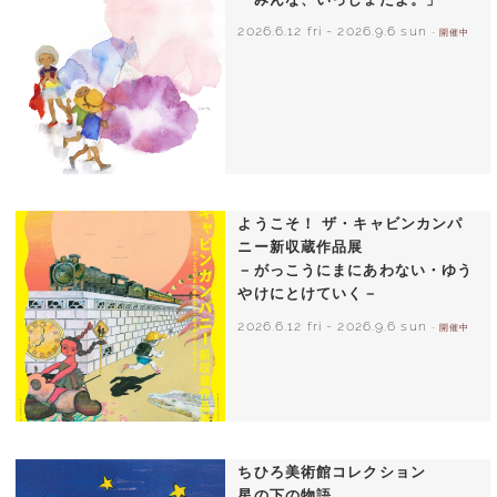
2026.6.12 fri
-
2026.9.6 sun
- 開催中
いわさきちひろ 朝顔と3人の子どもたち
1970年頃
ようこそ！ ザ・キャビンカンパ
ニー新収蔵作品展
－がっこうにまにあわない・ゆう
やけにとけていく－
2026.6.12 fri
-
2026.9.6 sun
- 開催中
ちひろ美術館コレクション
星の下の物語