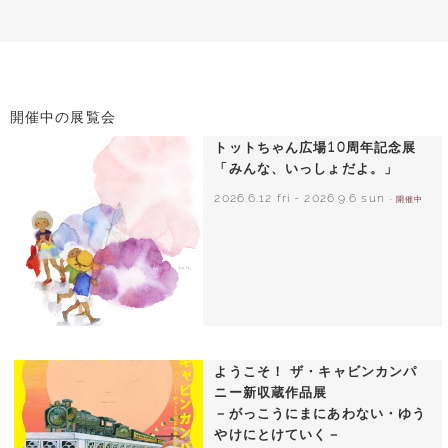
開催中の展覧会
トットちゃん広場10周年記念展
「みんな、いっしょだよ。」
2026.6.12 fri
-
2026.9.6 sun
- 開催中
いわさきちひろ 朝顔と3人の子どもたち
1970年頃
ようこそ！ ザ・キャビンカンパ
ニー新収蔵作品展
－がっこうにまにあわない・ゆう
やけにとけていく－