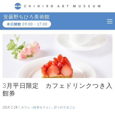
CHIHIRO ART MUSEUM
安曇野ちひろ美術館
本日開館
09:00
-
17:00
3月平日限定 カフェドリンクつき入
館券
2019.2.28
/
カフェ（絵本カフェ）
,
日々のできごと