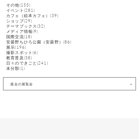
その他(155)
イベント(281)
カフェ（絵本カフェ）(39)
ショップ(29)
テーマブックス(32)
メディア情報(9)
国際交流(18)
安曇野ちひろ公園（安曇野）(86)
展示(196)
撮影スポット(6)
教育普及(38)
日々のできごと(241)
未分類(1)
過去の展覧会