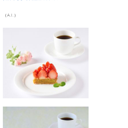
（A.I.）