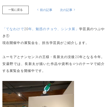
一覧に戻る
前の記事
次の記事
「てなわけで
20
年。魅惑のチョウ、シンタ展」
学芸員のつぶや
き①
現在開催中の展覧会を、担当学芸員がご紹介します。
ユーモアとナンセンスの王様・長新太の没後
20
年となる今年。
安曇野では、長新太が描いた作品や資料を
4
つのテーマで紹介
する展覧会を開催中です。