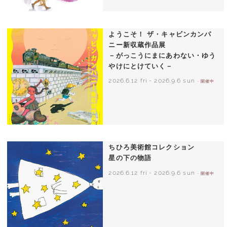
いわさきちひろ 朝顔と3人の子どもたち
1970年頃
ようこそ！ ザ・キャビンカンパ
ニー新収蔵作品展
－がっこうにまにあわない・ゆう
やけにとけていく－
2026.6.12 fri
-
2026.9.6 sun
- 開催中
ちひろ美術館コレクション
星の下の物語
2026.6.12 fri
-
2026.9.6 sun
- 開催中