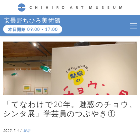
CHIHIRO ART MUSEUM
安曇野ちひろ美術館
本日開館
09:00
-
17:00
「てなわけで20年。魅惑のチョウ、
シンタ展」学芸員のつぶやき①
2025.7.4
/
展示