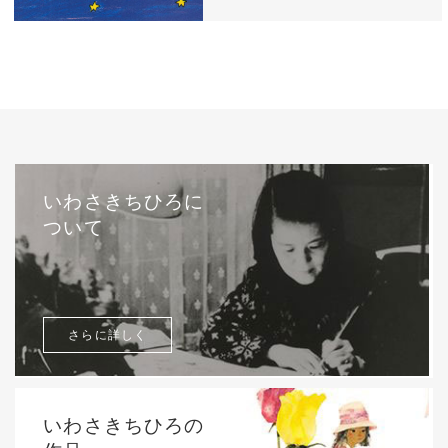
西巻茅子（日本）『わたしのワンピース』
（こぐま社）より 2002年
いわさきちひろに
ついて
さらに詳しく
いわさきちひろの