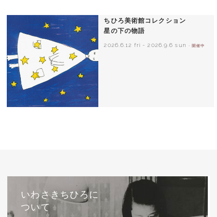
ちひろ美術館コレクション
星の下の物語
2026.6.12 fri
-
2026.9.6 sun
- 開催中
西巻茅子（日本）『わたしのワンピース』
（こぐま社）より 2002年
いわさきちひろに
ついて