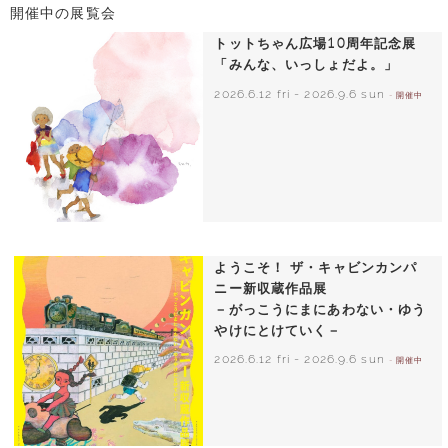
開催中の展覧会
トットちゃん広場10周年記念展
「みんな、いっしょだよ。」
2026.6.12 fri
-
2026.9.6 sun
- 開催中
いわさきちひろ 朝顔と3人の子どもたち
1970年頃
ようこそ！ ザ・キャビンカンパ
ニー新収蔵作品展
－がっこうにまにあわない・ゆう
やけにとけていく－
2026.6.12 fri
-
2026.9.6 sun
- 開催中