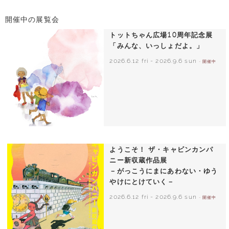
開催中の展覧会
トットちゃん広場10周年記念展
「みんな、いっしょだよ。」
2026.6.12 fri
-
2026.9.6 sun
- 開催中
いわさきちひろ 朝顔と3人の子どもたち
1970年頃
ようこそ！ ザ・キャビンカンパ
ニー新収蔵作品展
－がっこうにまにあわない・ゆう
やけにとけていく－
2026.6.12 fri
-
2026.9.6 sun
- 開催中