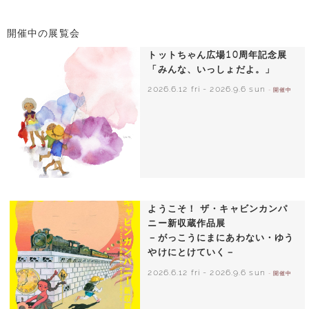
開催中の展覧会
トットちゃん広場10周年記念展
「みんな、いっしょだよ。」
2026.6.12 fri
-
2026.9.6 sun
- 開催中
いわさきちひろ 朝顔と3人の子どもたち
1970年頃
ようこそ！ ザ・キャビンカンパ
ニー新収蔵作品展
－がっこうにまにあわない・ゆう
やけにとけていく－
2026.6.12 fri
-
2026.9.6 sun
- 開催中