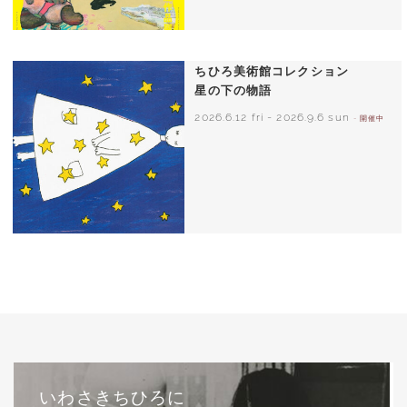
ちひろ美術館コレクション
星の下の物語
2026.6.12 fri
-
2026.9.6 sun
- 開催中
西巻茅子（日本）『わたしのワンピース』
（こぐま社）より 2002年
いわさきちひろに