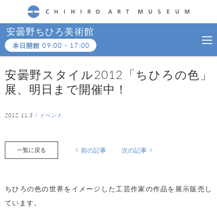
CHIHIRO ART MUSEUM
安曇野ちひろ美術館
本日開館
09:00
-
17:00
安曇野スタイル2012「ちひろの色」
展、明日まで開催中！
2012.11.3
/
イベント
一覧に戻る
前の記事
次の記事
ちひろの色の世界をイメージした工芸作家の作品を展示販売し
ています。