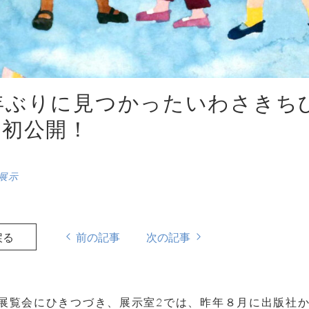
年ぶりに見つかったいわさきち
に初公開！
展示
戻る
前の記事
次の記事
展覧会にひきつづき、展示室
2
では、昨年８月に出版社