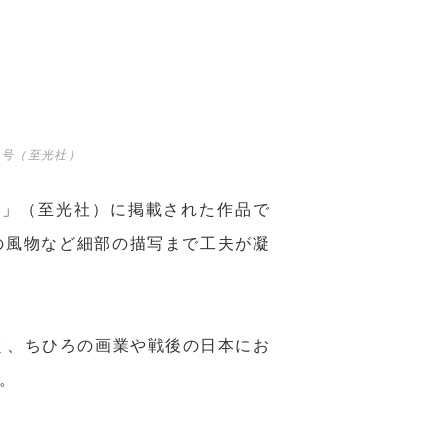
月号（至光社）
い」（至光社）に掲載された作品で
の風物など細部の描写まで工夫が凝
く、ちひろの画業や戦後の日本にお
。