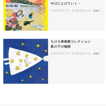
やけにとけていく－
2026.6.12 fri
-
2026.9.6 sun
- 開催中
ちひろ美術館コレクション
星の下の物語
2026.6.12 fri
-
2026.9.6 sun
- 開催中
西巻茅子（日本）『わたしのワンピース』
（こぐま社）より 2002年