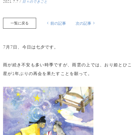
2021.7.7
/
日々のできごと
一覧に戻る
前の記事
次の記事
7
月
7
日、今日は七夕です。
雨が続き不安も多い時季ですが、雨雲の上では、おり姫とひこ
星が
1
年ぶりの再会を果たすことを願って。