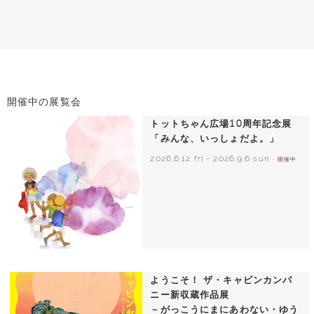
開催中の展覧会
トットちゃん広場10周年記念展
「みんな、いっしょだよ。」
2026.6.12 fri
-
2026.9.6 sun
- 開催中
いわさきちひろ 朝顔と3人の子どもたち
1970年頃
ようこそ！ ザ・キャビンカンパ
ニー新収蔵作品展
－がっこうにまにあわない・ゆう