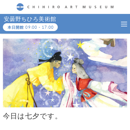
CHIHIRO ART MUSEUM
安曇野ちひろ美術館
本日開館
09:00
-
17:00
今日は七夕です。