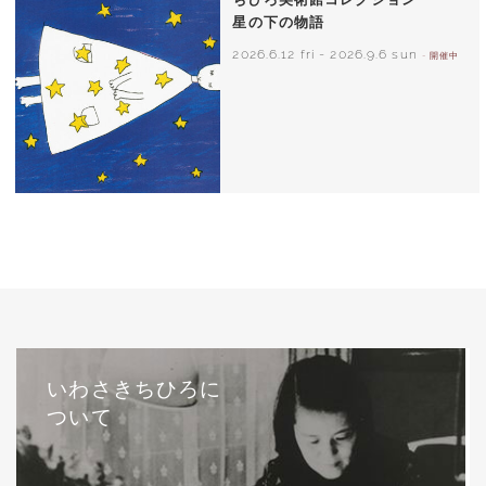
星の下の物語
2026.6.12 fri
-
2026.9.6 sun
- 開催中
西巻茅子（日本）『わたしのワンピース』
（こぐま社）より 2002年
いわさきちひろに
ついて