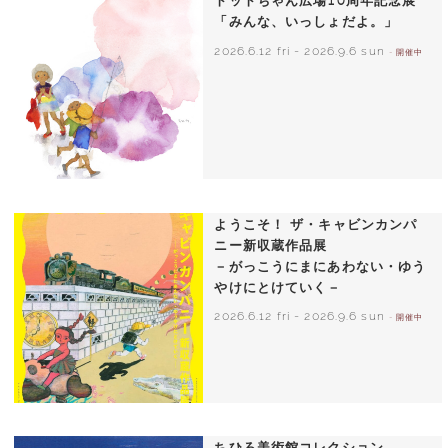
「みんな、いっしょだよ。」
2026.6.12 fri
-
2026.9.6 sun
- 開催中
いわさきちひろ 朝顔と3人の子どもたち
1970年頃
ようこそ！ ザ・キャビンカンパ
ニー新収蔵作品展
－がっこうにまにあわない・ゆう
やけにとけていく－
2026.6.12 fri
-
2026.9.6 sun
- 開催中
ちひろ美術館コレクション