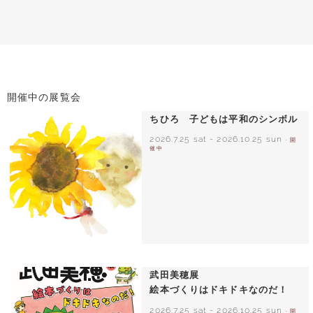
開催中の展覧会
ちひろ 子どもは平和のシンボル
2026.7.25 sat
-
2026.10.25 sun
- 開
催中
いわさきちひろ ひまわりとあかちゃん
1971年
武田美穂展
絵本づくりはドキドキなのだ！
2026.7.25 sat
-
2026.10.25 sun
- 開