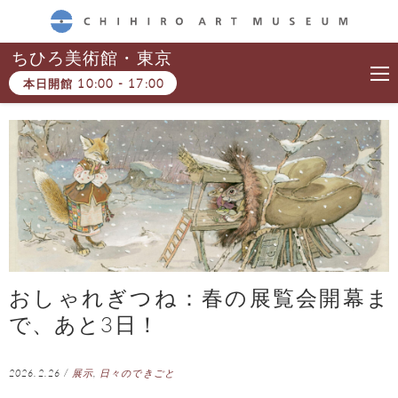
CHIHIRO ART MUSEUM
ちひろ美術館・東京
本日開館
10:00
-
17:00
おしゃれぎつね：春の展覧会開幕ま
で、あと3日！
2026.2.26
/
展示
,
日々のできごと