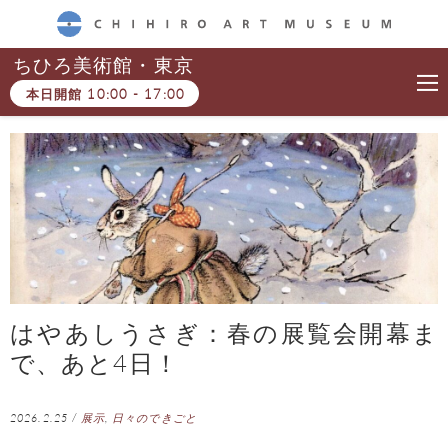
CHIHIRO ART MUSEUM
ちひろ美術館・東京
本日開館
10:00
-
17:00
はやあしうさぎ：春の展覧会開幕ま
で、あと4日！
2026.2.25
/
展示
,
日々のできごと