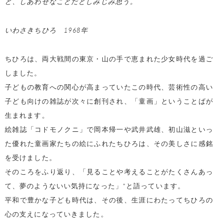
ど、しあわせなことだとしみじみ思う。
いわさきちひろ 1968年
ちひろは、両大戦間の東京・山の手で恵まれた少女時代を過ご
しました。
子どもの教育への関心が高まっていたこの時代、芸術性の高い
子ども向けの雑誌が次々に創刊され、「童画」ということばが
生まれます。
絵雑誌「コドモノクニ」で岡本帰一や武井武雄、初山滋といっ
た優れた童画家たちの絵にふれたちひろは、その美しさに感銘
を受けました。
そのころをふり返り、「見ることや考えることがたくさんあっ
て、夢のようないい気持になった」*と語っています。
平和で豊かな子ども時代は、その後、生涯にわたってちひろの
心の支えになっていきました。