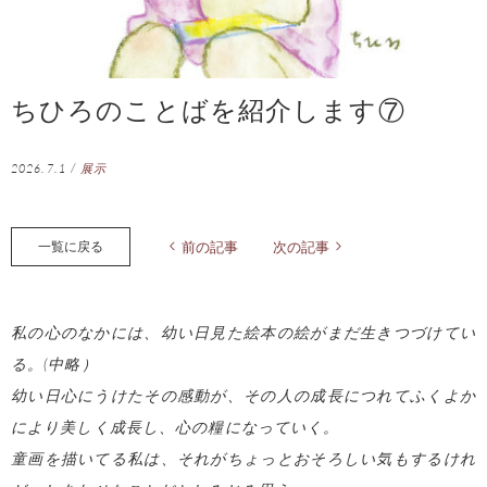
ちひろのことばを紹介します⑦
2026.7.1
/
展示
一覧に戻る
前の記事
次の記事
私の心のなかには、幼い日見た絵本の絵がまだ生きつづけてい
る。(中略）
幼い日心にうけたその感動が、その人の成長につれてふくよか
により美しく成長し、心の糧になっていく。
童画を描いてる私は、それがちょっとおそろしい気もするけれ