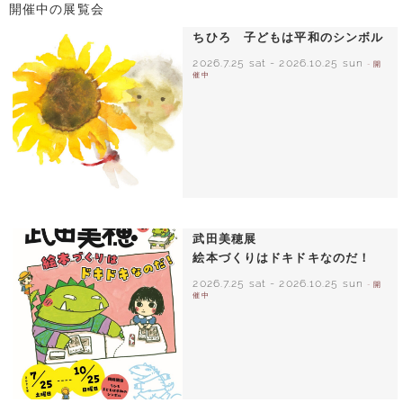
開催中の展覧会
ちひろ 子どもは平和のシンボル
2026.7.25 sat
-
2026.10.25 sun
- 開
催中
いわさきちひろ ひまわりとあかちゃん
1971年
武田美穂展
絵本づくりはドキドキなのだ！
2026.7.25 sat
-
2026.10.25 sun
- 開
催中