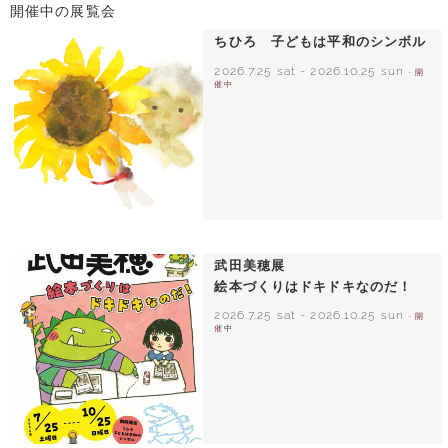
開催中の展覧会
ちひろ 子どもは平和のシンボル
2026.7.25 sat
-
2026.10.25 sun
- 開
催中
いわさきちひろ ひまわりとあかちゃん
1971年
武田美穂展
絵本づくりはドキドキなのだ！
2026.7.25 sat
-
2026.10.25 sun
- 開
催中