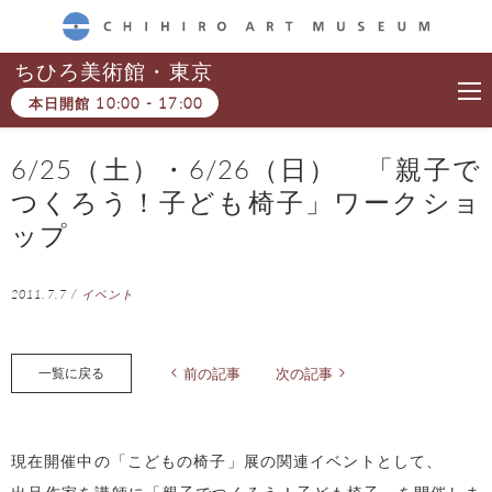
CHIHIRO ART MUSEUM
ちひろ美術館・東京
本日開館
10:00
-
17:00
6/25（土）・6/26（日） 「親子で
つくろう！子ども椅子」ワークショ
ップ
2011.7.7
/
イベント
一覧に戻る
前の記事
次の記事
現在開催中の「こどもの椅子」展の関連イベントとして、
出品作家を講師に「親子でつくろう！子ども椅子」を開催しま