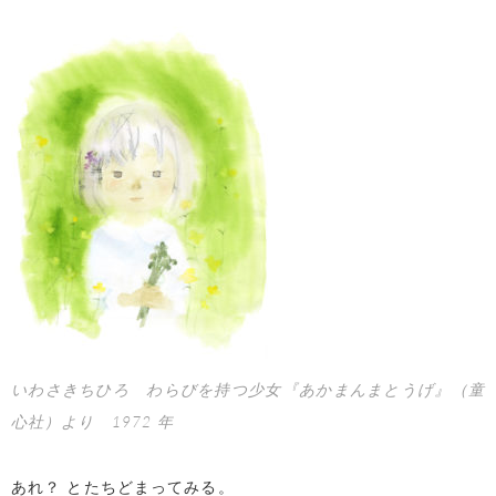
いわさきちひろ わらびを持つ少女『あかまんまとうげ』（童
心社）より 1972 年
あれ？ とたちどまってみる。