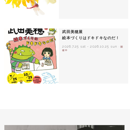
いわさきちひろ ひまわりとあかちゃん
1971年
武田美穂展
絵本づくりはドキドキなのだ！
2026.7.25 sat
-
2026.10.25 sun
- 開
催中