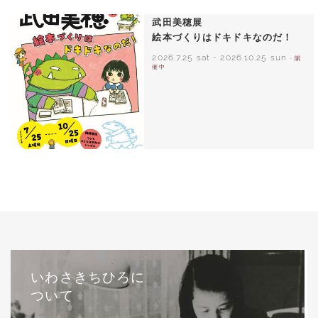
1971年
武田美穂展
絵本づくりはドキドキなのだ！
2026.7.25 sat
-
2026.10.25 sun
- 開
催中
いわさきちひろに
ついて