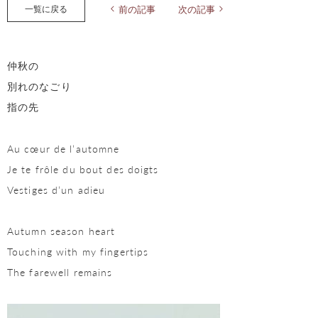
一覧に戻る
前の記事
次の記事
仲秋の
別れのなごり
指の先
Au cœur de l’automne
Je te frôle du bout des doigts
Vestiges d’un adieu
Autumn season heart
Touching with my fingertips
The farewell remains