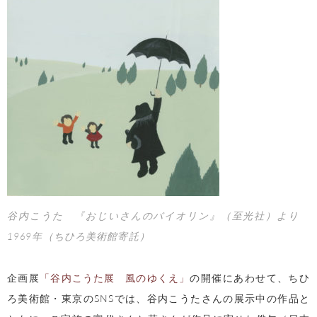
谷内こうた 『おじいさんのバイオリン』（至光社）より
1969年（ちひろ美術館寄託）
企画展
「谷内こうた展 風のゆくえ」
の開催にあわせて、ちひ
ろ美術館・東京のSNSでは、谷内こうたさんの展示中の作品と