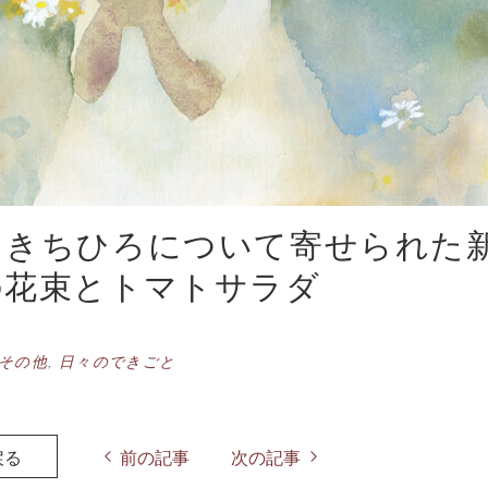
さきちひろについて寄せられた
の花束とトマトサラダ
その他
,
日々のできごと
戻る
前の記事
次の記事