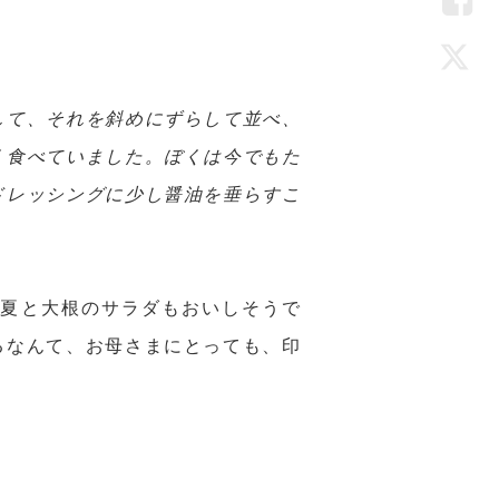
LIN
Fac
Twi
して、それを斜めにずらして並べ、
く食べていました。ぼくは今でもた
ドレッシングに少し醤油を垂らすこ
甘夏と大根のサラダもおいしそうで
るなんて、お母さまにとっても、印