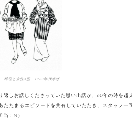
 料理と女性3態 1960年代半ば
り返しお話しくださっていた思い出話が、60年の時を超
あたたまるエピソードを共有していただき、スタッフ一
担当：N）