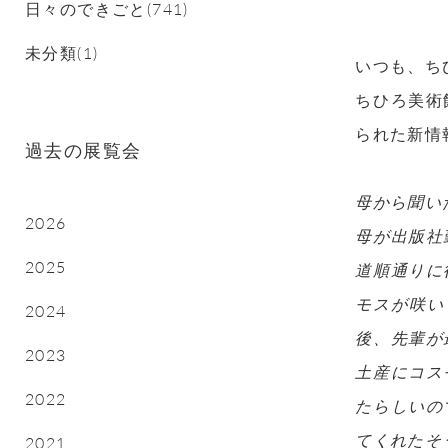
日々のできごと(741)
未分類(1)
いつも、ち
ちひろ美術
られた新情
過去の展覧会
母から聞い
2026
母が出版社
2025
道順通りに
モスが咲い
2024
後、先輩が
2023
土産にコス
2022
たらしいの
てくれたそ
2021