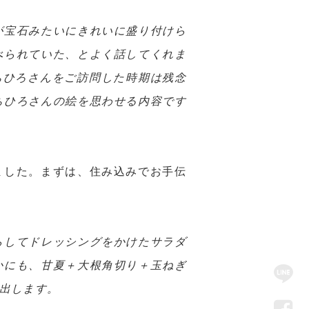
が宝石みたいにきれいに盛り付けら
べられていた、とよく話してくれま
、ちひろさんをご訪問した時期は残念
ちひろさんの絵を思わせる内容です
ました。まずは、住み込みでお手伝
らしてドレッシングをかけたサラダ
SN
かにも、甘夏＋大根角切り＋玉ねぎ
出します。
Me