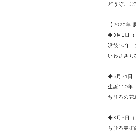
どうぞ、ご
【2020年
◆3月1日（
没後10年
いわさきち
◆5月21日
生誕110
ちひろの花
◆8月6日（
ちひろ美術