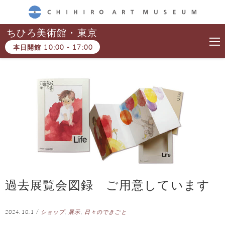
CHIHIRO ART MUSEUM
ちひろ美術館・東京
本日開館
10:00
-
17:00
過去展覧会図録 ご用意しています
2024.10.1
/
ショップ
,
展示
,
日々のできごと