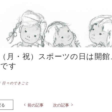
14（月・祝）スポーツの日は開館
館です
/
日々のできごと
戻る
前の記事
次の記事