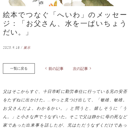
絵本でつなぐ「へいわ」のメッセー
ジ：「お父さん、水を一ぱいちょう
だい。」
2025.9.18
/
展示
一覧に戻る
前の記事
次の記事
父はそこからすぐ、十日市町に勤労奉仕に行っている兄の安否
をたずねに出かけた。…やっと見つけ出して、「敏雄、敏雄。
お父さんだよ。わかるかい。」と問うと、嬉しそうに「う
ん。」と小さな声でうなずいた。そこで父は静かに母の死など
家であった出来事を話したが、兄はただうなずくだけであっ