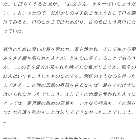
た。しばらくすると兄が、「お父さん、水を一ぱいちょうだ
い。」といったので、父が少しの水を飲ませようとして口を開
けてみると、口のなかまではれあがり、舌の色はもう真白にな
っていた。…
戦争のために尊い肉親を奪われ、家を焼かれ、そして生きる望
みをさえ断ち切られた人々が、どんなに多くいることであろう
か。…この姿を貴方が見られた時どんな気がしますか。戦争の
結末はいつもこうしたものなのです。鋼鉄のような心を持った
人でさえ、この時の広島の有様を見るならば、目をそむけずに
はいられなかったでしょう。ましてその肉親を奪われた人々に
とっては、百万遍の慰めの言葉も、いかなる行為も、その頬を
つたわる涙を乾かすことは決してできなかったことでしょう。
…
武内健二 高等学校三年生（小学六年生）より、一部抜粋