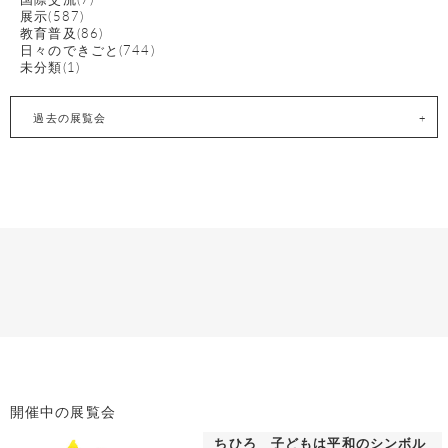
展示(587)
教育普及(86)
日々のできごと(744)
未分類(1)
過去の展覧会
開催中の展覧会
ちひろ 子どもは平和のシンボル