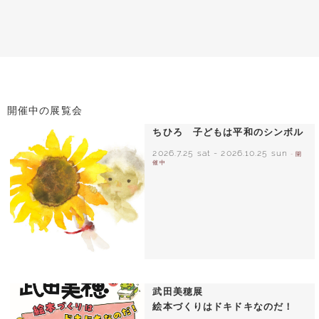
開催中の展覧会
ちひろ 子どもは平和のシンボル
2026.7.25 sat
-
2026.10.25 sun
- 開
催中
いわさきちひろ ひまわりとあかちゃん
1971年
武田美穂展
絵本づくりはドキドキなのだ！