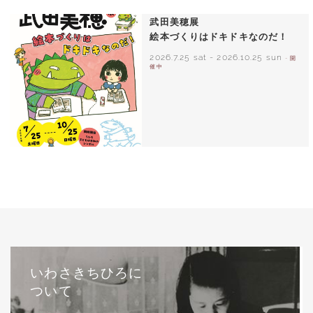
1971年
武田美穂展
絵本づくりはドキドキなのだ！
2026.7.25 sat
-
2026.10.25 sun
- 開
催中
いわさきちひろに
ついて