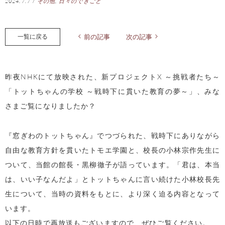
2024.7.7
/
その他
,
日々のできごと
一覧に戻る
前の記事
次の記事
昨夜NHKにて放映された、新プロジェクトX ～挑戦者たち～
「トットちゃんの学校 ～戦時下に貫いた教育の夢～」、みな
さまご覧になりましたか？
『窓ぎわのトットちゃん』でつづられた、戦時下にありながら
自由な教育方針を貫いたトモエ学園と、校長の小林宗作先生に
ついて、
当館の館長・黒柳徹子が
語っています。「君は、本当
は、いい子なんだよ」とトットちゃんに言い続けた小林校長先
生について、当時の資料をもとに、より深く迫る内容となって
います。
以下の日時で再放送もございますので、ぜひご覧ください。