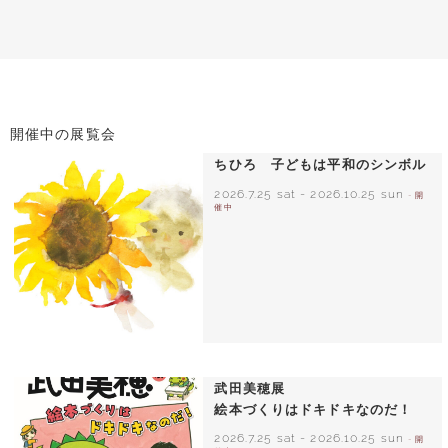
開催中の展覧会
ちひろ 子どもは平和のシンボル
2026.7.25 sat
-
2026.10.25 sun
- 開
催中
いわさきちひろ ひまわりとあかちゃん
1971年
武田美穂展
絵本づくりはドキドキなのだ！
2026.7.25 sat
-
2026.10.25 sun
- 開