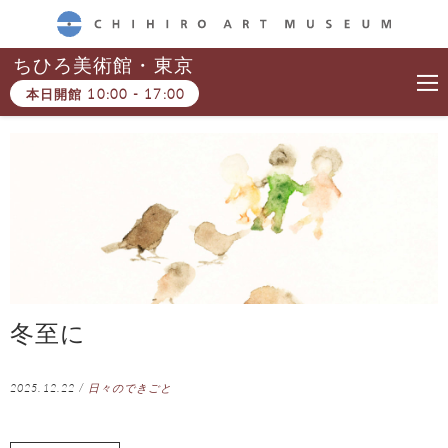
CHIHIRO ART MUSEUM
ちひろ美術館・東京
本日開館
10:00
-
17:00
冬至に
2025.12.22
/
日々のできごと