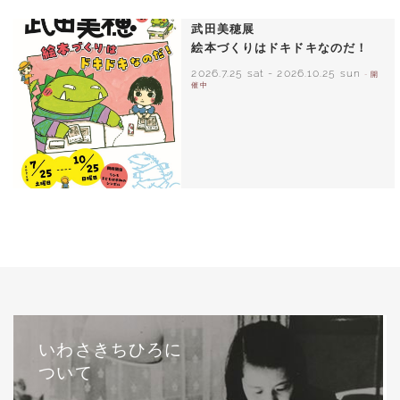
1971年
武田美穂展
絵本づくりはドキドキなのだ！
2026.7.25 sat
-
2026.10.25 sun
- 開
催中
いわさきちひろに
ついて