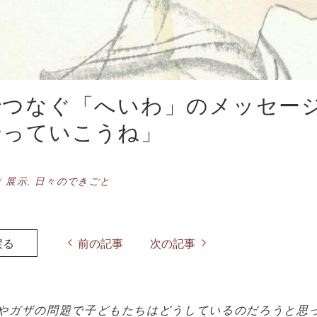
でつなぐ「へいわ」のメッセー
やっていこうね」
/
展示
,
日々のできごと
戻る
前の記事
次の記事
やガザの問題で子どもたちはどうしているのだろうと思