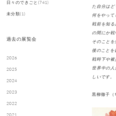
日々のできごと(741)
た自分はど
未分類(1)
何をやって
戦前を知る
の間にか戦
過去の展覧会
そのことを
後のことを
2026
戦時下や被
世界中の人
2025
しいです。
2024
2023
黒柳徹子（
2022
2021