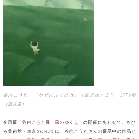
谷内こうた 『かぜのふくひは』（至光社）より 1976年
（個人蔵）
企画展
「谷内こうた展 風のゆくえ」
の開催にあわせて、ちひ
ろ美術館・東京のSNSでは、谷内こうたさんの展示中の作品と