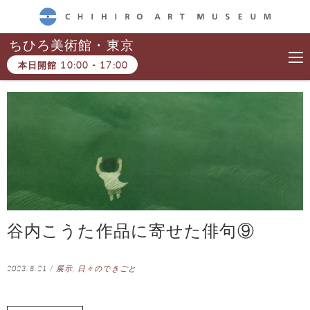
CHIHIRO ART MUSEUM
ちひろ美術館・東京
本日開館
10:00
-
17:00
谷内こうた作品に寄せた俳句⑨
2023.8.21
/
展示
,
日々のできごと