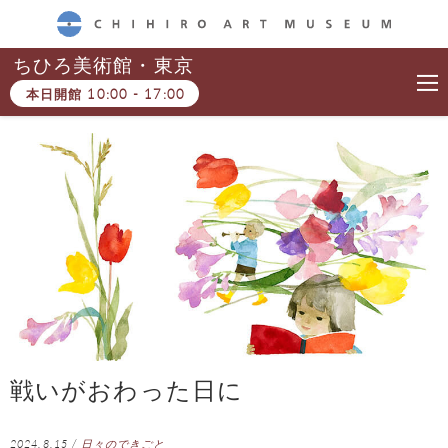
CHIHIRO ART MUSEUM
ちひろ美術館・東京
本日開館
10:00
-
17:00
戦いがおわった日に
2024.8.15
/
日々のできごと