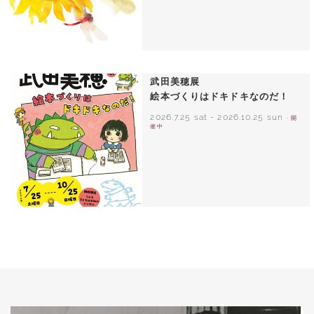
いわさきちひろ ひまわりとあかちゃん
1971年
武田美穂展
絵本づくりはドキドキなのだ！
2026.7.25 sat
-
2026.10.25 sun
- 開
催中