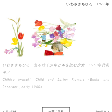
いわさきちひろ 1968年
いわさきちひろ 笛を吹く少年と本を読む少女 1960年代前
半／
Chihiro Iwasaki, Child and Spring Flowers -Books and
Recorder-, early 1960s
一覧に戻る
前の記事
次の記事