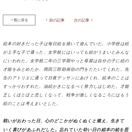
一覧に戻る
前の記事
次の記事
絵本の好きだった子は毎日絵を描いて遊んでいた。小学校は絵
が上手な子で通った。女学校にはいっても絵がうまいとみんな
にいわれた。女学校二年の三学期やっと母親は自分の子に絵の
才能をみとめたか、岡田三郎助画伯の門をたたいてくれた。先
生のアトリエに通って日夜デッサンにあけくれ、絵本のことは
すっかりわすれた。油絵かきになるべく努力しはじめた。才能
乏しくほとほと悲しくなって、戦争が激しくなるころにはもう
絵のことは考えまいとした。
戦いがおわった日、心のどこかがぬくぬくと燃え、生きて
いく喜びがあふれだした。忘れていた幼い日の絵本の絵を思