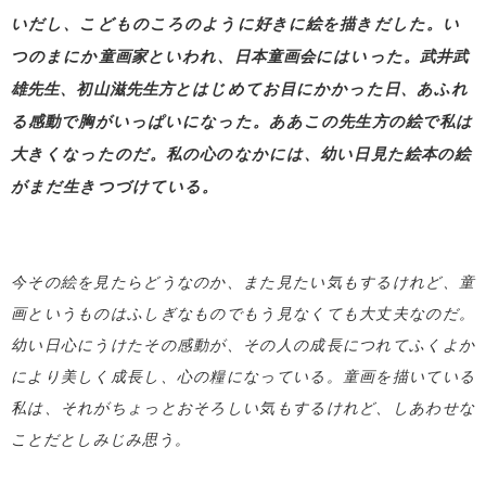
いだし、こどものころのように好きに絵を描きだした。い
つのまにか童画家といわれ、日本童画会にはいった。武井武
雄先生、初山滋先生方とはじめてお目にかかった日、あふれ
る感動で胸がいっぱいになった。ああこの先生方の絵で私は
大きくなったのだ。私の心のなかには、幼い日見た絵本の絵
がまだ生きつづけている。
今その絵を見たらどうなのか、また見たい気もするけれど、童
画というものはふしぎなものでもう見なくても大丈夫なのだ。
幼い日心にうけたその感動が、その人の成長につれてふくよか
により美しく成長し、心の糧になっている。童画を描いている
私は、それがちょっとおそろしい気もするけれど、しあわせな
ことだとしみじみ思う。