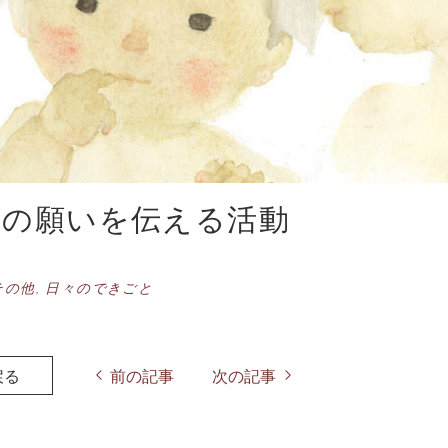
への願いを伝える活動
その他
,
日々のできごと
戻る
前の記事
次の記事