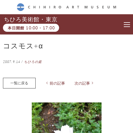
CHIHIRO ART MUSEUM
ちひろ美術館・東京
本日開館
10:00
-
17:00
コスモス+α
2007.9.14
/
ちひろの庭
一覧に戻る
前の記事
次の記事