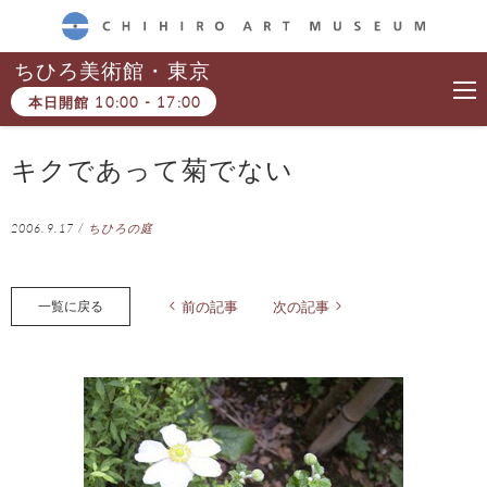
CHIHIRO ART MUSEUM
ちひろ美術館・東京
本日開館
10:00
-
17:00
キクであって菊でない
2006.9.17
/
ちひろの庭
一覧に戻る
前の記事
次の記事