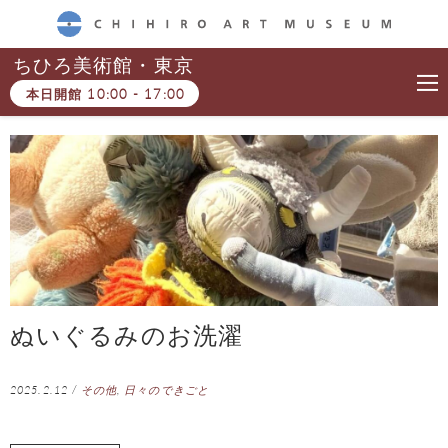
CHIHIRO ART MUSEUM
ちひろ美術館・東京
本日開館
10:00
-
17:00
ぬいぐるみのお洗濯
2025.2.12
/
その他
,
日々のできごと