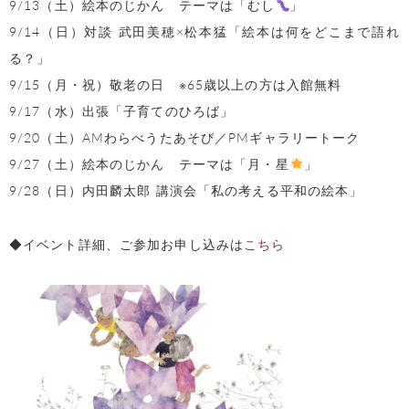
9/13（土）絵本のじかん テーマは「むし
」
9/14（日）対談 武田美穂×松本猛「絵本は何をどこまで語れ
る？」
9/15（月・祝）敬老の日 ※65歳以上の方は入館無料
9/17（水）出張「子育てのひろば」
9/20（土）AMわらべうたあそび／PMギャラリートーク
9/27（土）絵本のじかん テーマは「月・星
」
9/28（日）内田麟太郎 講演会「私の考える平和の絵本」
◆イベント詳細、ご参加お申し込みは
こちら