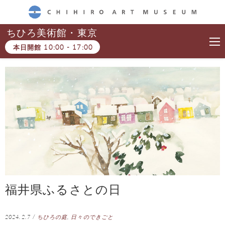
CHIHIRO ART MUSEUM
ちひろ美術館・東京
本日開館
10:00
-
17:00
福井県ふるさとの日
2024.2.7
/
ちひろの庭
,
日々のできごと