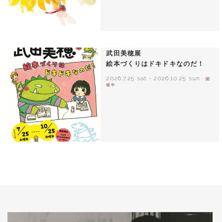
いわさきちひろ ひまわりとあかちゃん
1971年
武田美穂展
絵本づくりはドキドキなのだ！
2026.7.25 sat
-
2026.10.25 sun
- 開
催中