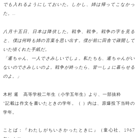
でも入れるようにしておいた。しかし、姉は帰ってこなかっ
た。…
八月十五日、日本は降伏した。戦争、戦争。戦争の字を見る
と、僕は何時も姉の言葉を思い出す。僕が前に田舎で疎開して
いた頃くれた手紙だ。
「暹ちゃん、一人でさみしいでしょ。私たちも、暹ちゃんがい
ないのでさみしいのよ。戦争が終ったら、皆一しょに暮らせる
のよ。」
木村 暹 高等学校二年生（小学五年生）より、一部抜粋
*記載は作文を書いたときの学年。（ ）内は、原爆投下当時の
学年。
ことば：『わたしがちいさかったときに』（童心社、1967