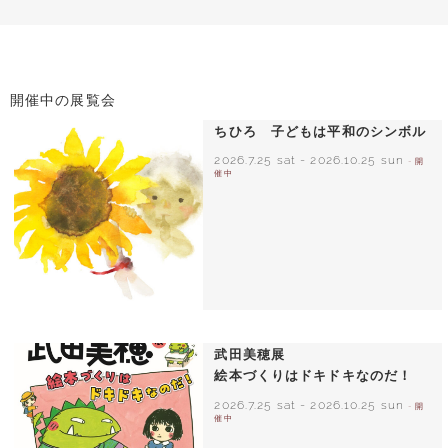
開催中の展覧会
ちひろ 子どもは平和のシンボル
2026.7.25 sat
-
2026.10.25 sun
- 開
催中
いわさきちひろ ひまわりとあかちゃん
1971年
武田美穂展
絵本づくりはドキドキなのだ！
2026.7.25 sat
-
2026.10.25 sun
- 開
催中