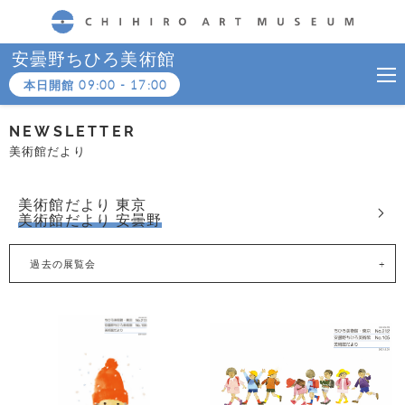
CHIHIRO ART MUSEUM
安曇野ちひろ美術館
本日開館
09:00
-
17:00
NEWSLETTER
美術館だより
美術館だより 東京
美術館だより 安曇野
過去の展覧会