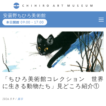
CHIHIRO ART MUSEUM
安曇野ちひろ美術館
本日開館
09:00
-
17:00
「ちひろ美術館コレクション 世界
に生きる動物たち」見どころ紹介①
2026.5.9
/
展示