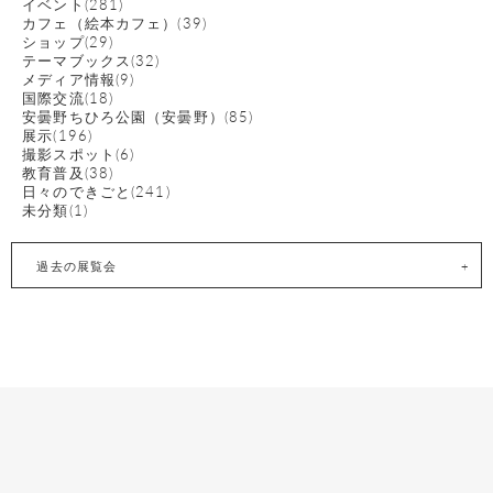
イベント(281)
カフェ（絵本カフェ）(39)
ショップ(29)
テーマブックス(32)
メディア情報(9)
国際交流(18)
安曇野ちひろ公園（安曇野）(85)
展示(196)
撮影スポット(6)
教育普及(38)
日々のできごと(241)
未分類(1)
過去の展覧会