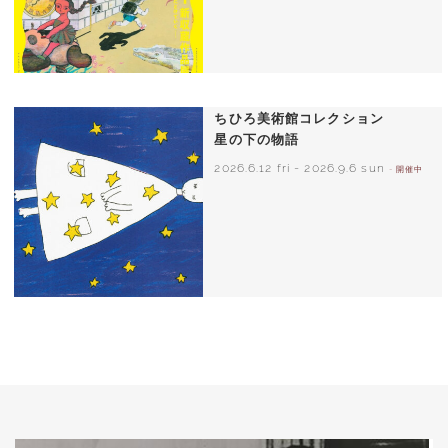
ちひろ美術館コレクション
星の下の物語
2026.6.12 fri
-
2026.9.6 sun
- 開催中
西巻茅子（日本）『わたしのワンピース』
（こぐま社）より 2002年