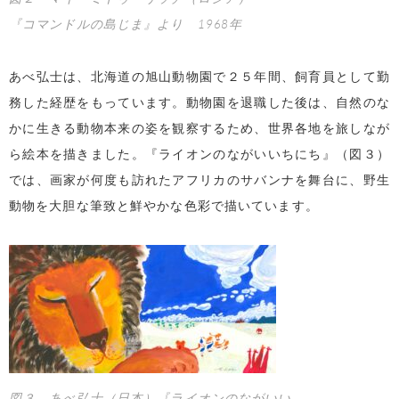
『コマンドルの島じま』より 1968年
あべ弘士は、北海道の旭山動物園で２５年間、飼育員として勤
務した経歴をもっています。動物園を退職した後は、自然のな
かに生きる動物本来の姿を観察するため、世界各地を旅しなが
ら絵本を描きました。『ライオンのながいいちにち』（図３）
では、画家が何度も訪れたアフリカのサバンナを舞台に、野生
動物を大胆な筆致と鮮やかな色彩で描いています。
図３ あべ弘士（日本）『ライオンのながいい