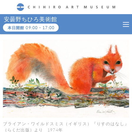
CHIHIRO ART MUSEUM
安曇野ちひろ美術館
本日開館
09:00
-
17:00
ブライアン・ワイルドスミス（イギリス）『りすのはなし』
（らくだ出版）より 1974年